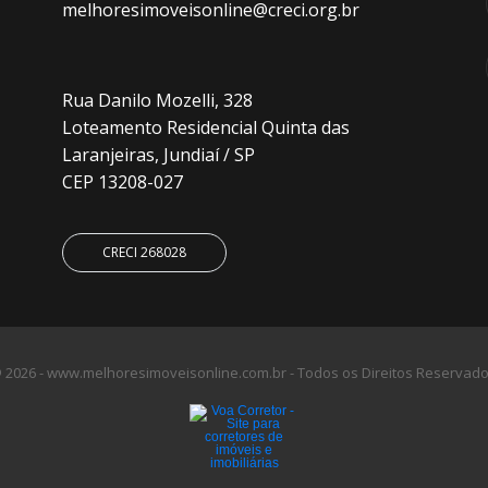
melhoresimoveisonline@creci.org.br
Rua Danilo Mozelli, 328
Loteamento Residencial Quinta das
Laranjeiras, Jundiaí / SP
CEP 13208-027
CRECI 268028
 2026 - www.melhoresimoveisonline.com.br - Todos os Direitos Reservado