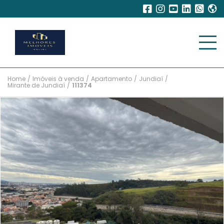
Home
/
Imóveis à venda
/
Apartamento
/
Jundiaí
/
Mirante de Jundiaí
/
111374