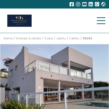
Home
/
Imóveis à venda
/
Casa
/
Jarinu
/
Centro
/
99383