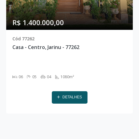
R$ 1.400.000,00
Cód 77262
Casa - Centro, Jarinu - 77262
06
05
04
1080m²
DETALHES