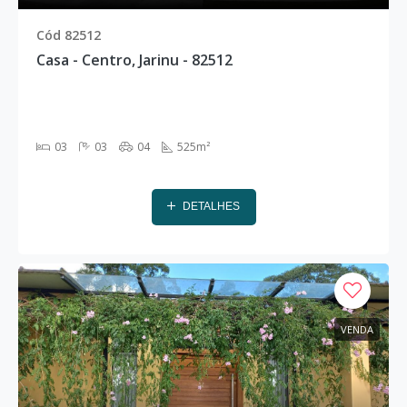
Cód 82512
Casa - Centro, Jarinu - 82512
03
03
04
525m²
DETALHES
VENDA