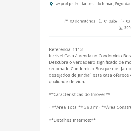
av prof pedro clarismundo fornari, Engordado
03 dormitórios
01 suíte
03 
390m
Referência: 1113 -
Incrível Casa à Venda no Condomínio Bos
Descubra o verdadeiro significado de m
renomado Condomínio Bosque dos Jatobá
desejados de Jundiaí, esta casa oferece
qualidade de vida.
**Características do Imóvel:**
- **Área Total:** 390 m²- **Área Constr
**Detalhes Internos:**