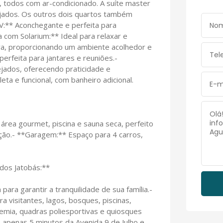
, todos com ar-condicionado. A suíte master
ejados. Os outros dois quartos também
V:** Aconchegante e perfeita para
 com Solarium:** Ideal para relaxar e
eira, proporcionando um ambiente acolhedor e
perfeita para jantares e reuniões.-
jados, oferecendo praticidade e
eta e funcional, com banheiro adicional.
 área gourmet, piscina e sauna seca, perfeito
ção.- **Garagem:** Espaço para 4 carros,
dos Jatobás:**
 para garantir a tranquilidade de sua família.-
 visitantes, lagos, bosques, piscinas,
demia, quadras poliesportivas e quiosques
A apenas 5 minutos da Avenida 9 de Julho e