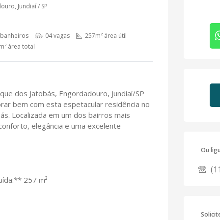
uro, Jundiaí / SP
banheiros
04 vagas
257m² área útil
² área total
que dos Jatobás, Engordadouro, Jundiaí/SP
orar bem com esta espetacular residência no
s. Localizada em um dos bairros mais
 conforto, elegância e uma excelente
Ou lig
(1
uída:** 257 m²
Solici