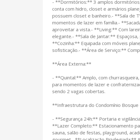
- **Dormitórios:** 3 amplos dormitórios
conta com hidro, closet e armários plan
possuem closet e banheiro.- **Sala de T
momentos de lazer em família.- **Sacada
aproveitar a vista.- **Living:** Com lar
elegante.- **Sala de Jantar:** Espaçosa, 
**Cozinha:** Equipada com móveis plane
sofisticação.- **Área de Serviço:** Compl
**Área Externa:**
- **Quintal:** Amplo, com churrasqueira,
para momentos de lazer e confraterniza
sendo 2 vagas cobertas.
**Infraestrutura do Condomínio Bosque 
- **Segurança 24h:** Portaria e vigilância
**Lazer Completo:** Estacionamento para
sauna, salão de festas, playground, aca
gourmet.- **Localização Privilegiada:** 