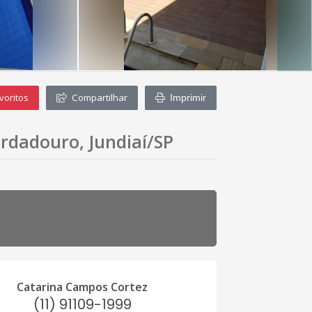
voritos
Compartilhar
Imprimir
rdadouro, Jundiaí/SP
Catarina Campos Cortez
(11) 91109-1999