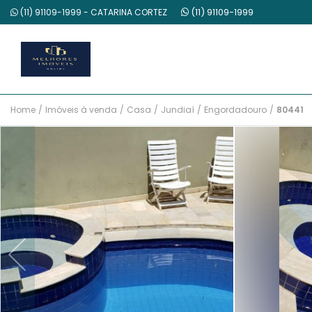
(11) 91109-1999
(11) 91109-1999 - CATARINA CORTEZ
Home
/
Imóveis à venda
/
Casa
/
Jundiaí
/
Engordadouro
/
80441