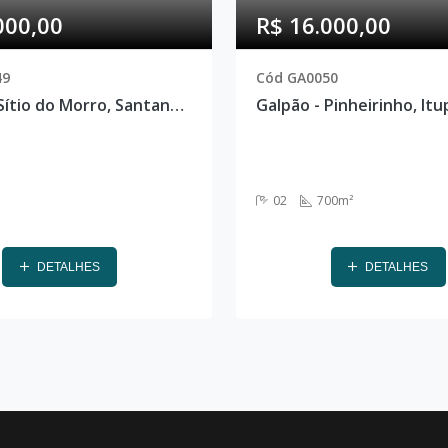
000,00
R$ 16.000,00
49
Cód GA0050
Galpão - Sítio do Morro, Santana de Parnaíba - GA0049
02
700m²
DETALHES
DETALHES