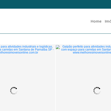
Home
Imó