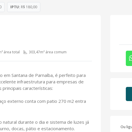
0
IPTU:
R$ 180,00
² área total
303,47m² área comum
do em Santana de Parnaíba, é perfeito para
 excelente infraestrutura para empresas de
principais características:
aço externo conta com patio 270 m2 entra
o natural durante o dia e sistema de luzes já
Ou lig
oturno, docas, pátio e estacionamento.