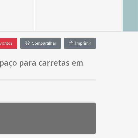
voritos
Compartilhar
Imprimir
espaço para carretas em