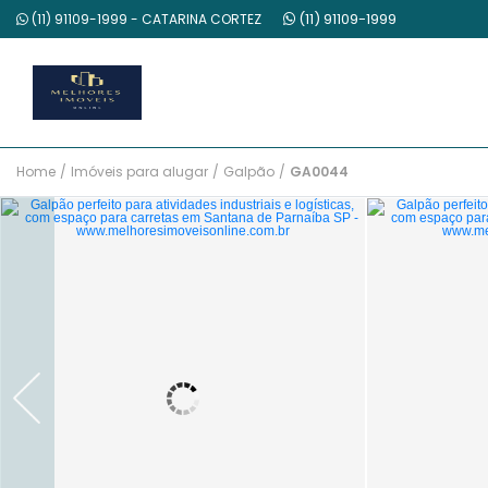
(11) 91109-1999
(11) 91109-1999 - CATARINA CORTEZ
Home
/
Imóveis para alugar
/
Galpão
/
GA0044