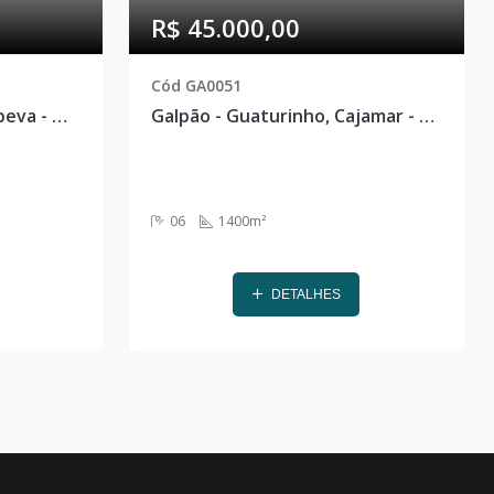
R$ 45.000,00
Cód GA0051
Galpão - Pinheirinho, Itupeva - GA0050
Galpão - Guaturinho, Cajamar - GA0051
06
1400m²
DETALHES