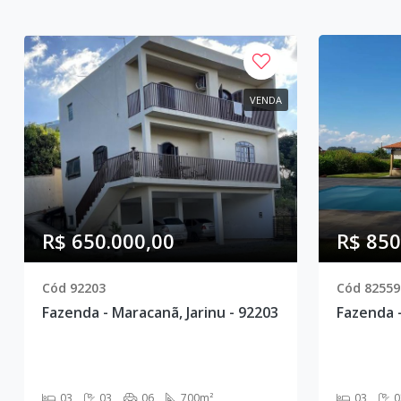
VENDA
R$ 650.000,00
R$ 850
Cód 92203
Cód 82559
Fazenda - Maracanã, Jarinu - 92203
Fazenda -
03
03
06
700m²
03
0