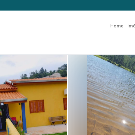
Home
Imó