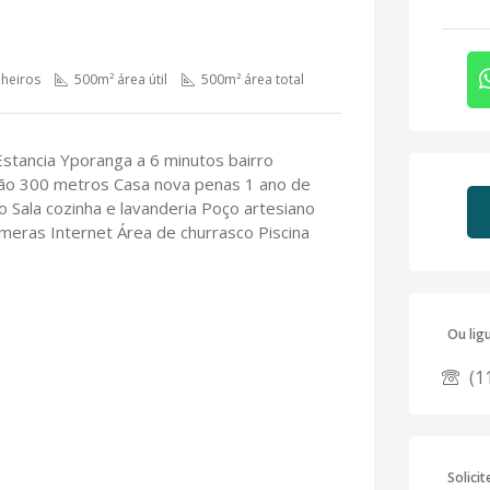
heiros
500m² área útil
500m² área total
 Estancia Yporanga a 6 minutos bairro
ão 300 metros Casa nova penas 1 ano de
o Sala cozinha e lavanderia Poço artesiano
meras Internet Área de churrasco Piscina
Ou lig
(1
Solici