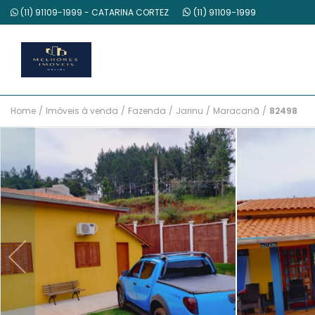
(11) 91109-1999
(11) 91109-1999 - CATARINA CORTEZ
Home
/
Imóveis à venda
/
Fazenda
/
Jarinu
/
Maracanã
/
82498