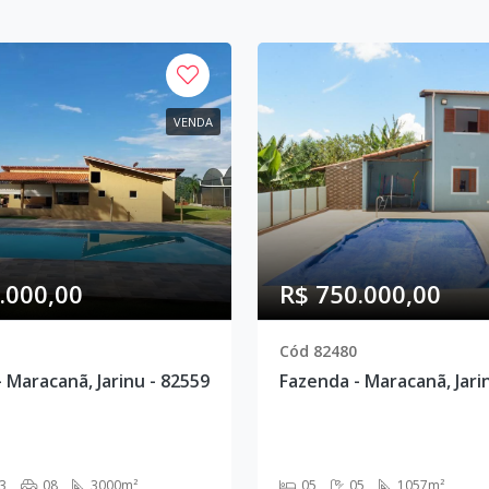
VENDA
.000,00
R$ 750.000,00
Cód 82480
 Maracanã, Jarinu - 82559
Fazenda - Maracanã, Jari
3
08
3000m²
05
05
1057m²