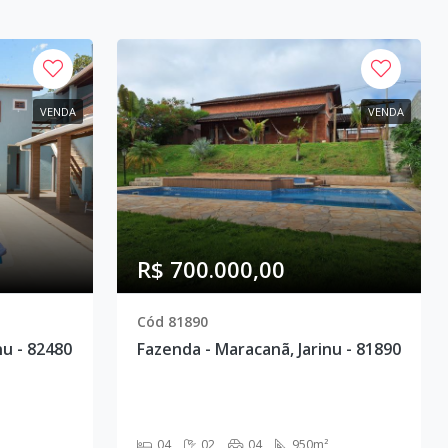
VENDA
VENDA
R$ 700.000,00
Cód 81890
nu - 82480
Fazenda - Maracanã, Jarinu - 81890
04
02
04
950m²