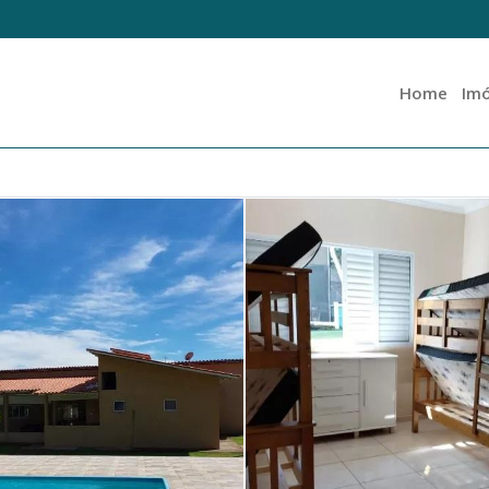
Home
Imó