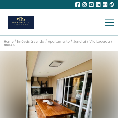
Home
/
Imóveis à venda
/
Apartamento
/
Jundiaí
/
Vila Lacerda
/
96845