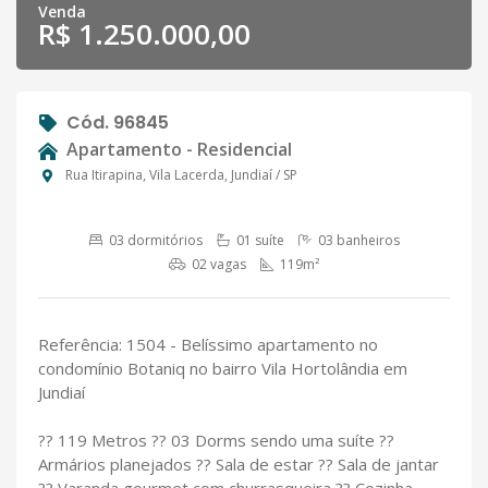
Venda
R$ 1.250.000,00
Cód. 96845
Apartamento - Residencial
Rua Itirapina, Vila Lacerda, Jundiaí / SP
03 dormitórios
01 suíte
03 banheiros
02 vagas
119m²
Referência: 1504 - Belíssimo apartamento no
condomínio Botaniq no bairro Vila Hortolândia em
Jundiaí
?? 119 Metros ?? 03 Dorms sendo uma suíte ??
Armários planejados ?? Sala de estar ?? Sala de jantar
?? Varanda gourmet com churrasqueira ?? Cozinha